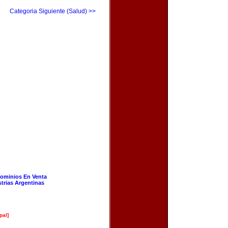
Categoria Siguiente (Salud) >>
ominios En Venta
strias Argentinas
pal]