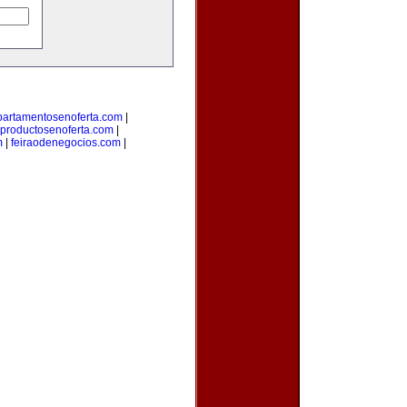
partamentosenoferta.com
|
productosenoferta.com
|
m
|
feiraodenegocios.com
|