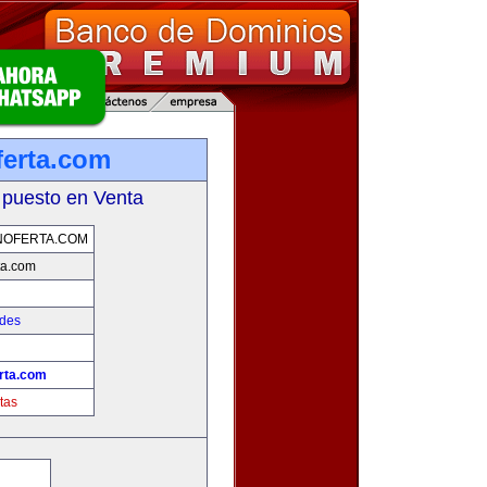
erta.com
 puesto en Venta
NOFERTA.COM
ta.com
ades
rta.com
tas