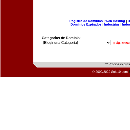
Registro de Dominios
|
Web Hosting
|
D
Dominios Expirados
|
Industrias
|
Indu
Categorías de Dominio:
[Pág. princi
** Precios expre
© 2002/2022 Solo10.com