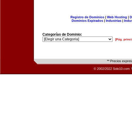
Registro de Dominios
|
Web Hosting
|
D
Dominios Expirados
|
Industrias
|
Indu
Categorías de Dominio:
[Pág. princi
** Precios expre
© 2002/2022 Solo10.com