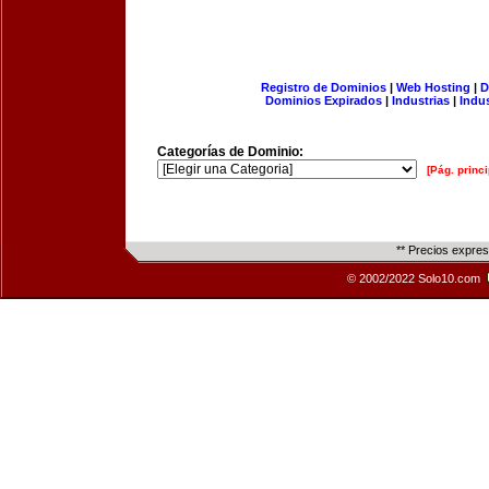
Registro de Dominios
|
Web Hosting
|
D
Dominios Expirados
|
Industrias
|
Indu
Categorías de Dominio:
[Pág. princi
** Precios expre
© 2002/2022 Solo10.com