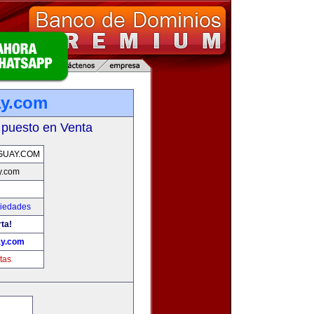
ay.com
 puesto en Venta
GUAY.COM
y.com
piedades
ta!
ay.com
tas