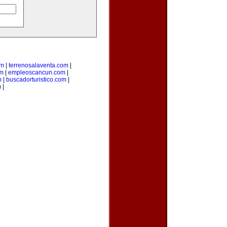
om
|
terrenosalaventa.com
|
om
|
empleoscancun.com
|
m
|
buscadorturistico.com
|
m
|