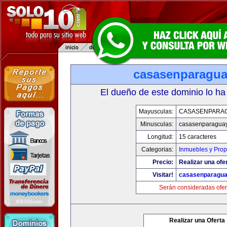
casasenparagu
El dueño de este dominio lo ha
Mayusculas:
CASASENPARA
Minusculas:
casasenparagua
Longitud:
15 caracteres
Categorias:
Inmuebles y Pro
Precio:
Realizar una ofer
Visitar!
casasenparagu
Serán consideradas ofer
Realizar una Oferta