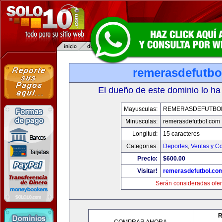
remerasdefutbo
El dueño de este dominio lo ha
Mayusculas:
REMERASDEFUTBO
Minusculas:
remerasdefutbol.com
Longitud:
15 caracteres
Categorias:
Deportes
,
Ventas y Co
Precio:
$600.00
Visitar!
remerasdefutbol.co
Serán consideradas ofer
R