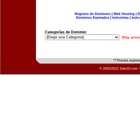
Registro de Dominios
|
Web Hosting
|
D
Dominios Expirados
|
Industrias
|
Indu
Categorías de Dominio:
[Pág. princi
** Precios expre
© 2002/2022 Solo10.com