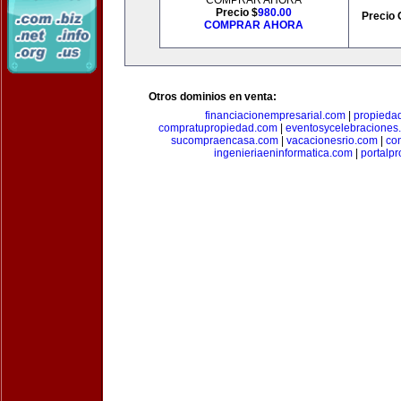
COMPRAR AHORA
Precio $
980.00
Precio 
COMPRAR AHORA
Otros dominios en venta:
financiacionempresarial.com
|
propieda
compratupropiedad.com
|
eventosycelebraciones
sucompraencasa.com
|
vacacionesrio.com
|
co
ingenieriaeninformatica.com
|
portalp