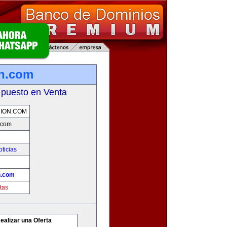
on.com
 puesto en Venta
NION.COM
.com
oticias
n.com
tas
ealizar una Oferta