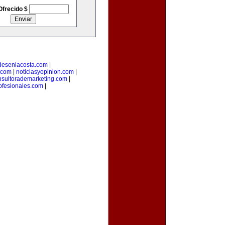
Ofrecido $
desenlacosta.com
|
.com
|
noticiasyopinion.com
|
nsultorademarketing.com
|
rofesionales.com
|