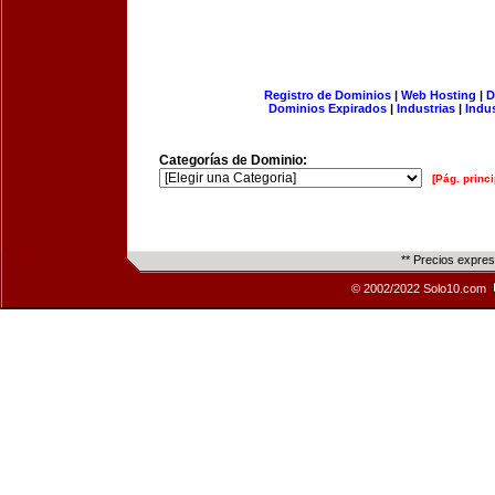
Registro de Dominios
|
Web Hosting
|
D
Dominios Expirados
|
Industrias
|
Indu
Categorías de Dominio:
[Pág. princi
** Precios expre
© 2002/2022 Solo10.com