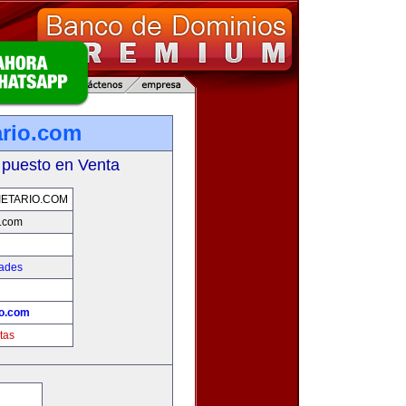
ario.com
 puesto en Venta
ETARIO.COM
o.com
dades
io.com
tas