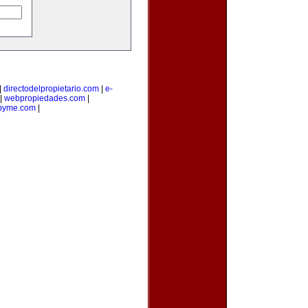
|
directodelpropietario.com
|
e-
|
webpropiedades.com
|
pyme.com
|