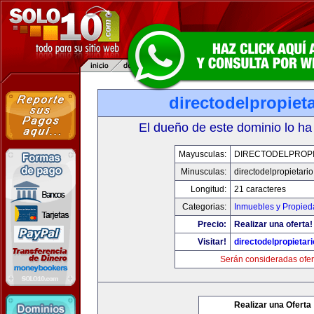
directodelpropiet
El dueño de este dominio lo ha
Mayusculas:
DIRECTODELPROPI
Minusculas:
directodelpropietari
Longitud:
21 caracteres
Categorias:
Inmuebles y Propie
Precio:
Realizar una oferta!
Visitar!
directodelpropietar
Serán consideradas ofer
Realizar una Oferta