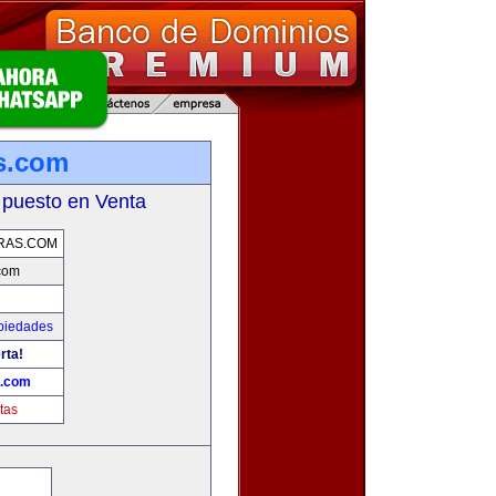
s.com
 puesto en Venta
RAS.COM
com
piedades
rta!
s.com
tas