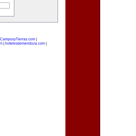
CamposyTierras.com
|
om
|
hotelesdemendoza.com
|