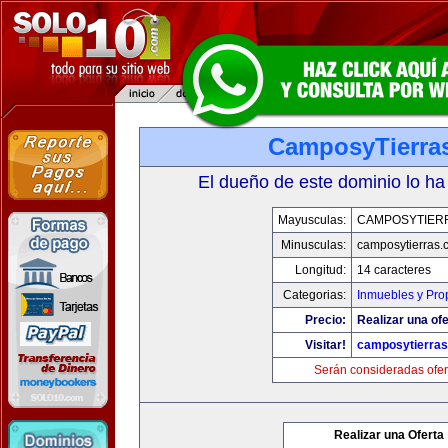
CamposyTierra
El dueño de este dominio lo ha
Mayusculas:
CAMPOSYTIER
Minusculas:
camposytierras.
Longitud:
14 caracteres
Categorias:
Inmuebles y Pro
Precio:
Realizar una ofe
Visitar!
camposytierra
Serán consideradas ofer
Realizar una Oferta