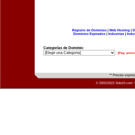
Registro de Dominios
|
Web Hosting
|
D
Dominios Expirados
|
Industrias
|
Indu
Categorías de Dominio:
[Pág. princi
** Precios expre
© 2002/2022 Solo10.com