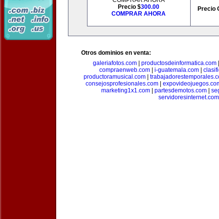
COMPRAR AHORA
Precio $
300.00
Precio 
COMPRAR AHORA
Otros dominios en venta:
galeriafotos.com
|
productosdeinformatica.com
compraenweb.com
|
i-guatemala.com
|
clasi
productoramusical.com
|
trabajadorestemporales.
consejosprofesionales.com
|
expovideojuegos.co
marketing1x1.com
|
partesdemotos.com
|
se
servidoresinternet.com