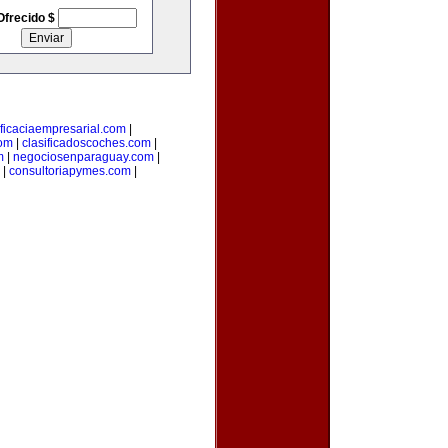
Ofrecido $
ficaciaempresarial.com
|
com
|
clasificadoscoches.com
|
m
|
negociosenparaguay.com
|
|
consultoriapymes.com
|