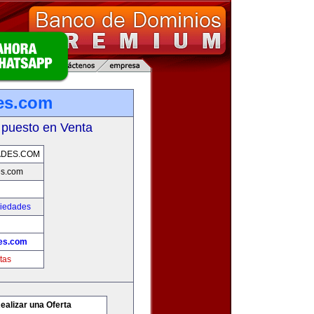
es.com
 puesto en Venta
ADES.COM
es.com
piedades
es.com
tas
ealizar una Oferta