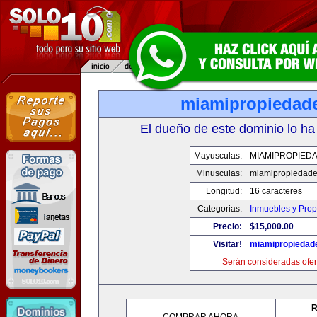
miamipropiedad
El dueño de este dominio lo ha
Mayusculas:
MIAMIPROPIED
Minusculas:
miamipropiedad
Longitud:
16 caracteres
Categorias:
Inmuebles y Pro
Precio:
$15,000.00
Visitar!
miamipropiedad
Serán consideradas ofer
R