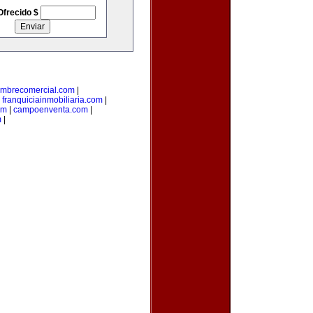
Ofrecido $
mbrecomercial.com
|
|
franquiciainmobiliaria.com
|
om
|
campoenventa.com
|
m
|