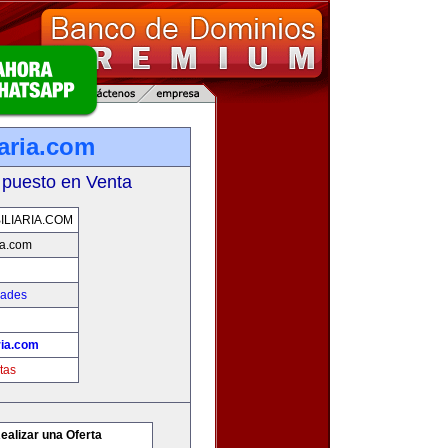
iaria.com
 puesto en Venta
ILIARIA.COM
ia.com
dades
ria.com
tas
ealizar una Oferta