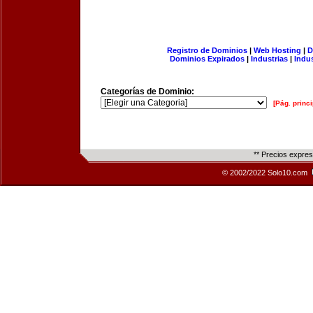
Registro de Dominios
|
Web Hosting
|
D
Dominios Expirados
|
Industrias
|
Indu
Categorías de Dominio:
[Pág. princi
** Precios expre
© 2002/2022 Solo10.com