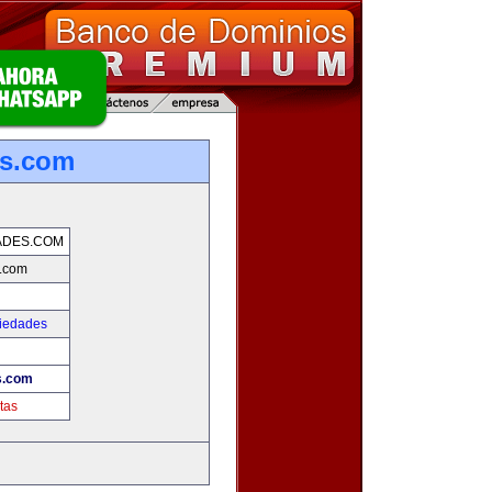
es.com
ADES.COM
s.com
piedades
s.com
tas