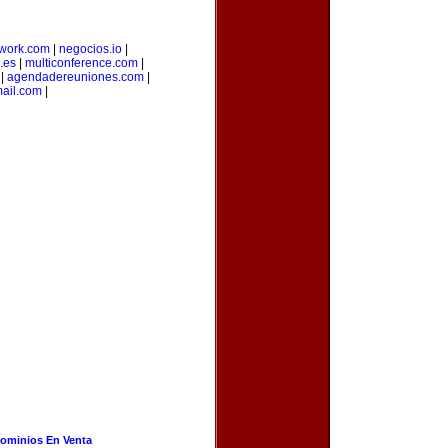
twork.com
|
negocios.io
|
.es
|
multiconference.com
|
|
agendadereuniones.com
|
ail.com
|
ominios En Venta