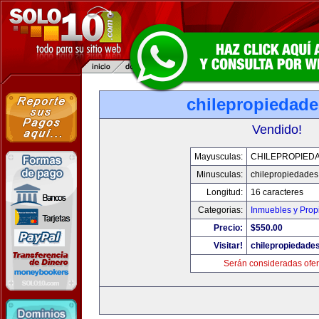
chilepropiedad
Vendido!
Mayusculas:
CHILEPROPIED
Minusculas:
chilepropiedade
Longitud:
16 caracteres
Categorias:
Inmuebles y Pro
Precio:
$550.00
Visitar!
chilepropiedade
Serán consideradas ofer