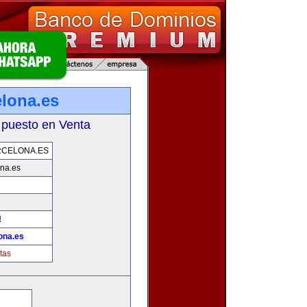
lona.es
 puesto en Venta
RCELONA.ES
na.es
!
ona.es
tas