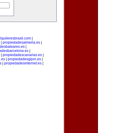
lquileresbrasil.com
|
|
propiedadesalmeria.es
|
desbaleares.es
|
adesbarcelona.es
|
|
propiedadescanarias.es
|
.es
|
propiedadesgijon.es
|
s
|
propiedadesinternet.es
|