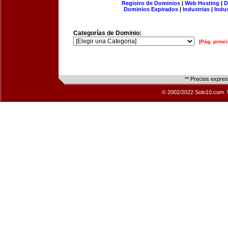
Registro de Dominios
|
Web Hosting
|
D
Dominios Expirados
|
Industrias
|
Indu
Categorías de Dominio:
[Pág. princi
** Precios expre
© 2002/2022 Solo10.com