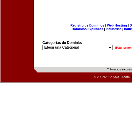
Registro de Dominios
|
Web Hosting
|
D
Dominios Expirados
|
Industrias
|
Indu
Categorías de Dominio:
[Pág. princi
** Precios expre
© 2002/2022 Solo10.com