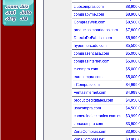
clubcompras.com
$8,900.
comprapyme.com
$8,900.
ComprasWeb.com
$8,500.
productosimportados.com
$7,800.
DirectoDeFabrica.com
$5,999.
hypermercado.com
$5,500.
comprasencasa.com
$5,000.
comprasinternet.com
$5,000.
e-compra.com
$5,000.
eurocompra.com
$5,000.
i-Compras.com
$4,999.
VentasInternet.com
$4,999.
productosdigitales.com
$4,950.
usacompra.com
$4,500.
comercioelectronico.com.es
$3,999.
zonacompra.com
$3,900.
ZonaCompras.com
$3,900.
ZonaCompras.net
$3,900.