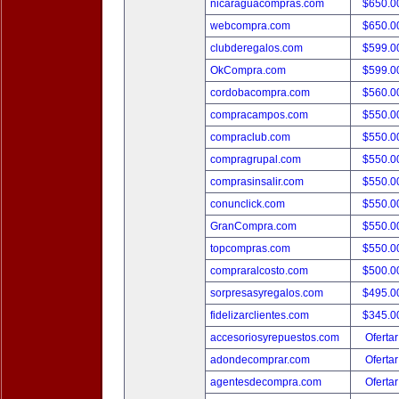
nicaraguacompras.com
$650.
webcompra.com
$650.
clubderegalos.com
$599.
OkCompra.com
$599.
cordobacompra.com
$560.
compracampos.com
$550.
compraclub.com
$550.
compragrupal.com
$550.
comprasinsalir.com
$550.
conunclick.com
$550.
GranCompra.com
$550.
topcompras.com
$550.
compraralcosto.com
$500.
sorpresasyregalos.com
$495.
fidelizarclientes.com
$345.
accesoriosyrepuestos.com
Ofertar
adondecomprar.com
Ofertar
agentesdecompra.com
Ofertar