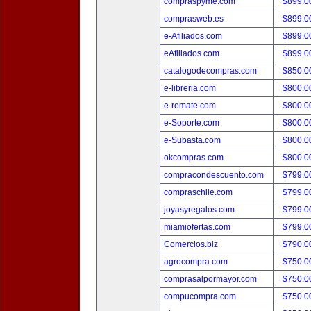
compraspyme.com
$899.
comprasweb.es
$899.
e-Afiliados.com
$899.
eAfiliados.com
$899.
catalogodecompras.com
$850.
e-libreria.com
$800.
e-remate.com
$800.
e-Soporte.com
$800.
e-Subasta.com
$800.
okcompras.com
$800.
compracondescuento.com
$799.
compraschile.com
$799.
joyasyregalos.com
$799.
miamiofertas.com
$799.
Comercios.biz
$790.
agrocompra.com
$750.
comprasalpormayor.com
$750.
compucompra.com
$750.