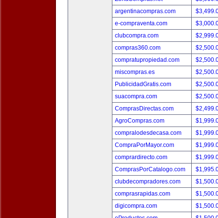
argentinacompras.com
$3,499.
e-compraventa.com
$3,000.
clubcompra.com
$2,999.
compras360.com
$2,500.
compratupropiedad.com
$2,500.
miscompras.es
$2,500.
PublicidadGratis.com
$2,500.
suacompra.com
$2,500.
ComprasDirectas.com
$2,499.
AgroCompras.com
$1,999.
compralodesdecasa.com
$1,999.
CompraPorMayor.com
$1,999.
comprardirecto.com
$1,999.
ComprasPorCatalogo.com
$1,995.
clubdecompradores.com
$1,500.
comprasrapidas.com
$1,500.
digicompra.com
$1,500.