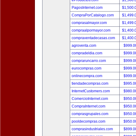
eProductos.com
$1,500.
PagosInternet.com
$1,500.
CompraPorCatalogo.com
$1,499.
comprasalmayor.com
$1,499.
compraalpormayor.com
$1,400.
compraventadecasas.com
$1,400.
agroventa.com
$999.
compradeldia.com
$999.
compraruncarro.com
$999.
eurocompras.com
$999.
onlinecompra.com
$999.
tiendadecompras.com
$995.
InternetCustomers.com
$980.
ComercioInternet.com
$950.
CompraInternet.com
$950.
comprasgrupales.com
$950.
pooldecompras.com
$950.
comprasindustriales.com
$899.