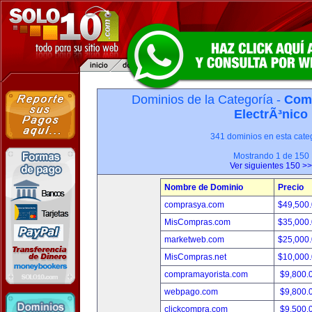
Dominios de la Categoría -
Com
ElectrÃ³nico
341 dominios en esta categ
Mostrando 1 de 150
Ver siguientes 150 >>
Nombre de Dominio
Precio
comprasya.com
$49,500
MisCompras.com
$35,000
marketweb.com
$25,000
MisCompras.net
$10,000
compramayorista.com
$9,800.
webpago.com
$9,800.
clickcompra.com
$9,500.