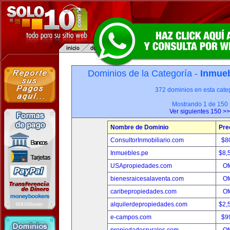
Dominios de la Categoría -
Inmueb
372 dominios en esta categ
Mostrando 1 de 150
Ver siguientes 150 >>
Nombre de Dominio
Pre
ConsultorInmobiliario.com
$8
Inmuebles.pe
$8,
USApropiedades.com
Of
bienesraicesalaventa.com
Of
caribepropiedades.com
Of
alquilerdepropiedades.com
$2,
e-campos.com
$9